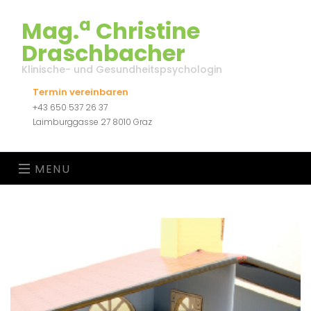
a
Mag.
Christine
Draschbacher
Klinische- und Gesundheitspsychologin
Termin vereinbaren
+43 650 537 26 37
Laimburggasse 27 8010 Graz
MENU